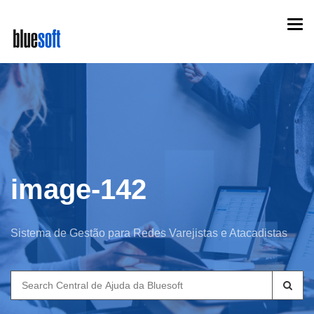
Skip
Togg
to
navi
main
content
image-142
Sistema de Gestão para Redes Varejistas e Atacadistas
Search
for: