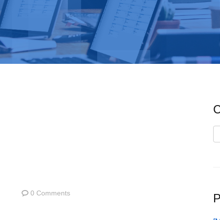
C
C
0 Comments
P