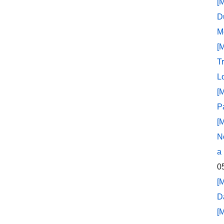
[
D
M
[
T
L
[
P
[
N
a
0
[
D
[