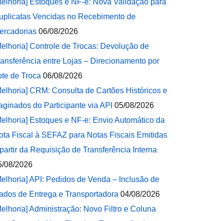
Melhoria] Estoques e NF-e: Nova Validação para
uplicatas Vencidas no Recebimento de
ercadorias
06/08/2026
Melhoria] Controle de Trocas: Devolução de
ransferência entre Lojas – Direcionamento por
ote de Troca
06/08/2026
Melhoria] CRM: Consulta de Cartões Históricos e
aginados do Participante via API
05/08/2026
Melhoria] Estoques e NF-e: Envio Automático da
ota Fiscal à SEFAZ para Notas Fiscais Emitidas
 partir da Requisição de Transferência Interna
5/08/2026
Melhoria] API: Pedidos de Venda – Inclusão de
ados de Entrega e Transportadora
04/08/2026
Melhoria] Administração: Novo Filtro e Coluna