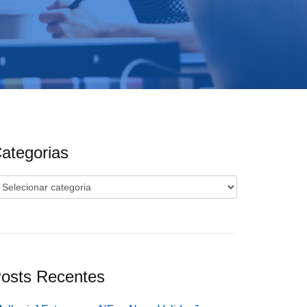
ategorias
ategorias
osts Recentes