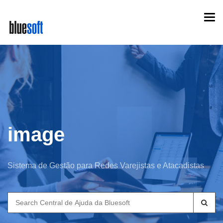
Skip
Togg
to
navi
main
content
image
Sistema de Gestão para Redes Varejistas e Atacadistas
Search
for: