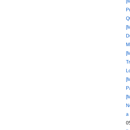
[
P
Q
[
D
M
[
T
L
[
P
[
N
a
0