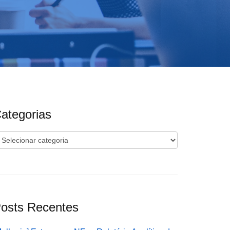
ategorias
ategorias
osts Recentes