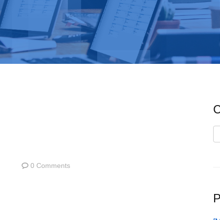
C
C
0 Comments
P