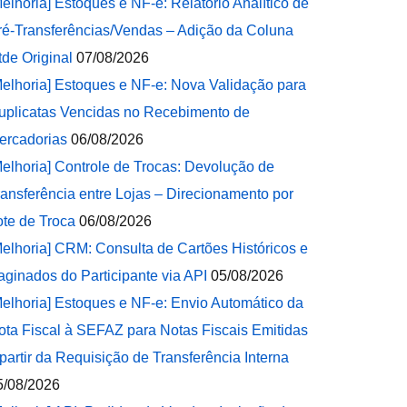
Melhoria] Estoques e NF-e: Relatório Analítico de
ré-Transferências/Vendas – Adição da Coluna
tde Original
07/08/2026
Melhoria] Estoques e NF-e: Nova Validação para
uplicatas Vencidas no Recebimento de
ercadorias
06/08/2026
Melhoria] Controle de Trocas: Devolução de
ransferência entre Lojas – Direcionamento por
ote de Troca
06/08/2026
Melhoria] CRM: Consulta de Cartões Históricos e
aginados do Participante via API
05/08/2026
Melhoria] Estoques e NF-e: Envio Automático da
ota Fiscal à SEFAZ para Notas Fiscais Emitidas
 partir da Requisição de Transferência Interna
5/08/2026