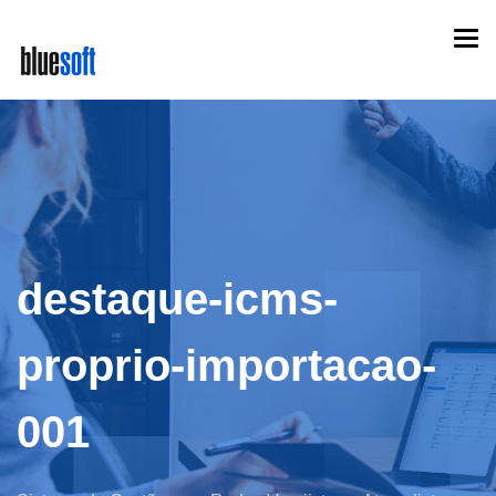
Skip
Togg
to
navi
main
content
destaque-icms-
proprio-importacao-
001