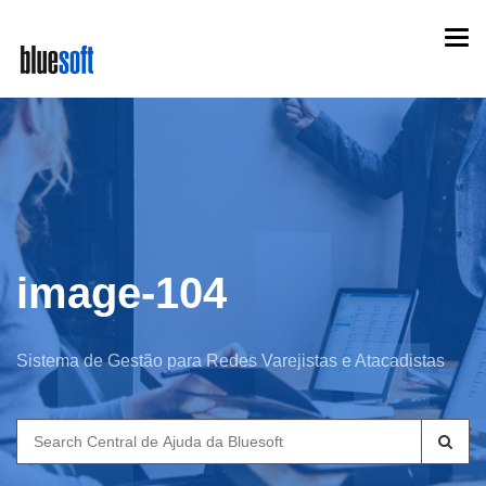
Skip
Togg
to
navi
main
content
image-104
Sistema de Gestão para Redes Varejistas e Atacadistas
Search
for: