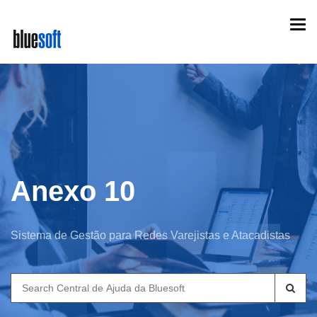
Skip
Togg
to
navi
main
content
Anexo 10
Sistema de Gestão para Redes Varejistas e Atacadistas
Search
for: