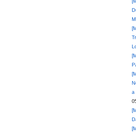
[
D
M
[
T
L
[
P
[
N
a
0
[
D
[