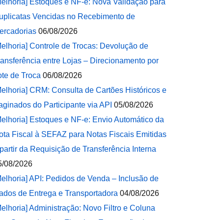
Melhoria] Estoques e NF-e: Nova Validação para
uplicatas Vencidas no Recebimento de
ercadorias
06/08/2026
Melhoria] Controle de Trocas: Devolução de
ransferência entre Lojas – Direcionamento por
ote de Troca
06/08/2026
Melhoria] CRM: Consulta de Cartões Históricos e
aginados do Participante via API
05/08/2026
Melhoria] Estoques e NF-e: Envio Automático da
ota Fiscal à SEFAZ para Notas Fiscais Emitidas
 partir da Requisição de Transferência Interna
5/08/2026
Melhoria] API: Pedidos de Venda – Inclusão de
ados de Entrega e Transportadora
04/08/2026
Melhoria] Administração: Novo Filtro e Coluna