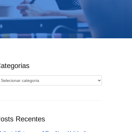
ategorias
ategorias
osts Recentes