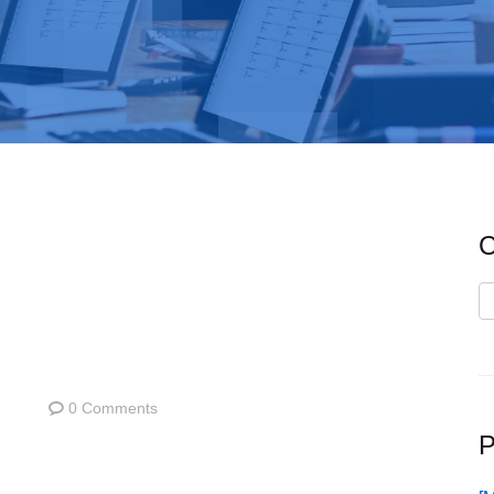
C
C
0 Comments
P