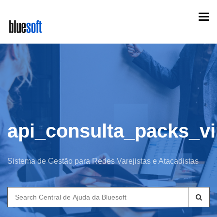
Skip
Togg
to
navi
main
content
api_consulta_packs_vi
Sistema de Gestão para Redes Varejistas e Atacadistas
Search
for: