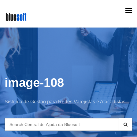
Skip
Togg
to
navi
main
content
image-108
Sistema de Gestão para Redes Varejistas e Atacadistas
Search
for: