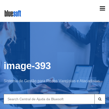
Skip
Togg
to
navi
main
content
image-393
Sistema de Gestão para Redes Varejistas e Atacadistas
Search
for: