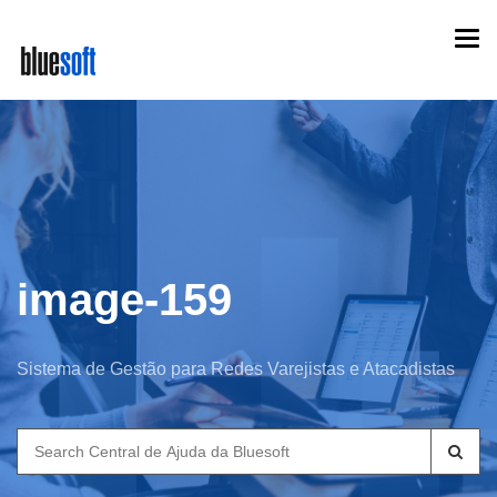
Skip
Togg
to
navi
main
content
image-159
Sistema de Gestão para Redes Varejistas e Atacadistas
Search
for: