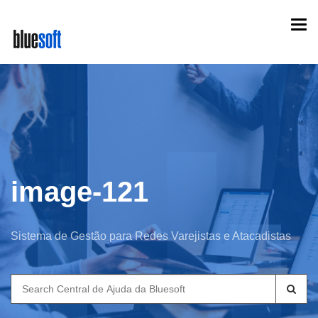
Skip
Togg
to
navi
main
content
image-121
Sistema de Gestão para Redes Varejistas e Atacadistas
Search
for: