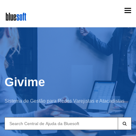
Skip
Togg
to
navi
main
content
Givime
Sistema de Gestão para Redes Varejistas e Atacadistas
Search
for: