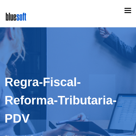
Skip
Togg
to
navi
main
content
Regra-Fiscal-
Reforma-Tributaria-
PDV