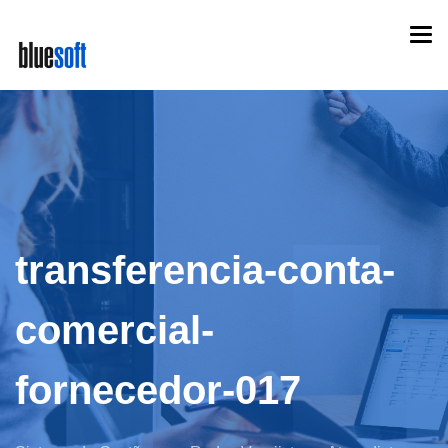
Skip
Togg
to
navi
main
content
transferencia-conta-
comercial-
fornecedor-017