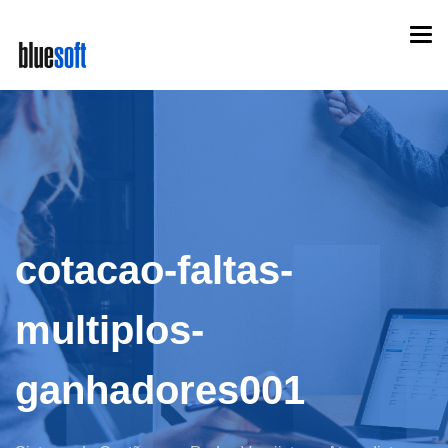
Skip
Togg
to
navi
main
content
cotacao-faltas-
multiplos-
ganhadores001