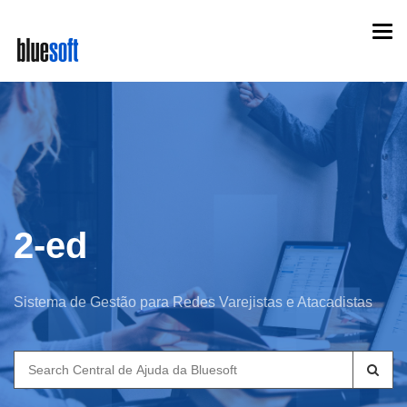
Skip
Togg
to
navi
main
content
2-ed
Sistema de Gestão para Redes Varejistas e Atacadistas
Search
for: