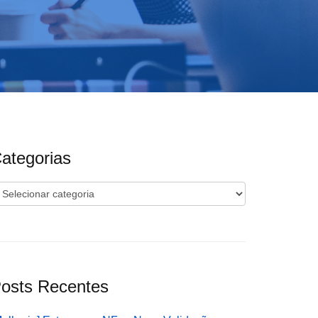
ategorias
ategorias
osts Recentes