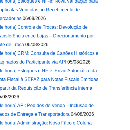
Melhoria] Estoques e NF-e: Nova Validação para
uplicatas Vencidas no Recebimento de
ercadorias
06/08/2026
Melhoria] Controle de Trocas: Devolução de
ransferência entre Lojas – Direcionamento por
ote de Troca
06/08/2026
Melhoria] CRM: Consulta de Cartões Históricos e
aginados do Participante via API
05/08/2026
Melhoria] Estoques e NF-e: Envio Automático da
ota Fiscal à SEFAZ para Notas Fiscais Emitidas
 partir da Requisição de Transferência Interna
5/08/2026
Melhoria] API: Pedidos de Venda – Inclusão de
ados de Entrega e Transportadora
04/08/2026
Melhoria] Administração: Novo Filtro e Coluna