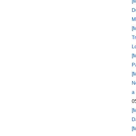
[
D
M
[
T
L
[
P
[
N
a
0
[
D
[