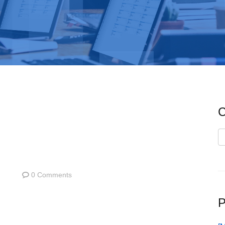
C
C
0 Comments
P