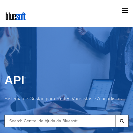
Skip
Togg
to
navi
main
content
API
Sistema de Gestão para Redes Varejistas e Atacadistas
Search
for: