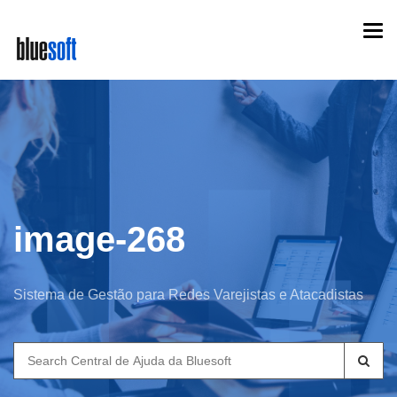
Skip
Togg
to
navi
main
content
image-268
Sistema de Gestão para Redes Varejistas e Atacadistas
Search
for: