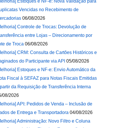
Melhoria] Estoques e NF-e: Nova Validação para
uplicatas Vencidas no Recebimento de
ercadorias
06/08/2026
Melhoria] Controle de Trocas: Devolução de
ransferência entre Lojas – Direcionamento por
ote de Troca
06/08/2026
Melhoria] CRM: Consulta de Cartões Históricos e
aginados do Participante via API
05/08/2026
Melhoria] Estoques e NF-e: Envio Automático da
ota Fiscal à SEFAZ para Notas Fiscais Emitidas
 partir da Requisição de Transferência Interna
5/08/2026
Melhoria] API: Pedidos de Venda – Inclusão de
ados de Entrega e Transportadora
04/08/2026
Melhoria] Administração: Novo Filtro e Coluna