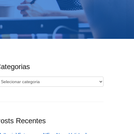
ategorias
ategorias
osts Recentes