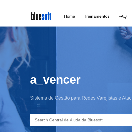
Skip
Home
Treinamentos
FAQ
to
main
content
a_vencer
Sistema de Gestão para Redes Varejistas e Atac
Search
for: