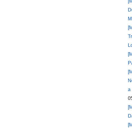
[
D
M
[
T
L
[
P
[
N
a
0
[
D
[