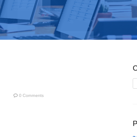
C
C
0 Comments
P