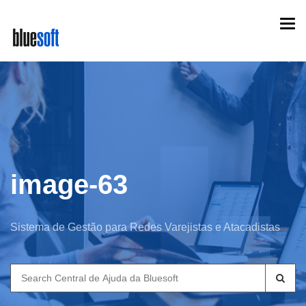
Skip
Togg
to
navi
main
content
image-63
Sistema de Gestão para Redes Varejistas e Atacadistas
Search
for: