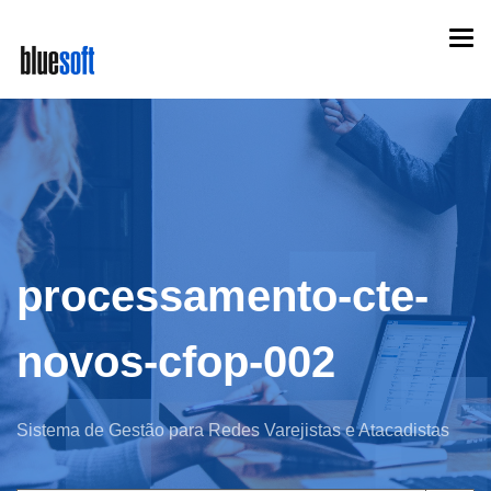
Skip
Togg
to
navi
main
content
processamento-cte-
novos-cfop-002
Sistema de Gestão para Redes Varejistas e Atacadistas