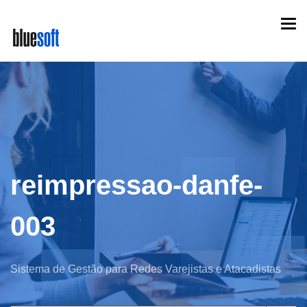
Skip
Togg
to
navi
main
content
reimpressao-danfe-
003
Sistema de Gestão para Redes Varejistas e Atacadistas