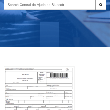
Search
for: