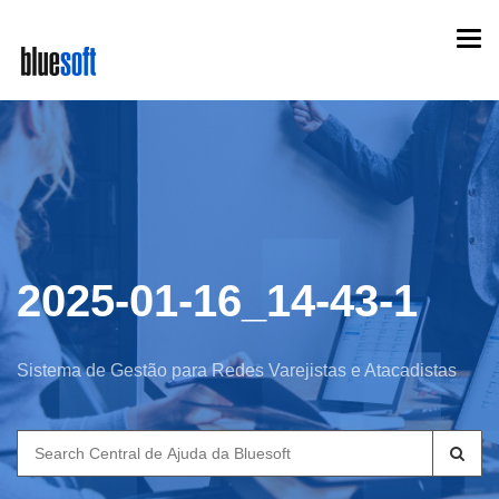
Skip
Togg
to
navi
main
content
2025-01-16_14-43-1
Sistema de Gestão para Redes Varejistas e Atacadistas
Search
for: