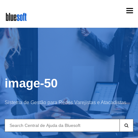
Skip
Togg
to
navi
main
content
image-50
Sistema de Gestão para Redes Varejistas e Atacadistas
Search
for: