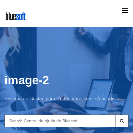
Skip
Togg
to
navi
main
content
image-2
Sistema de Gestão para Redes Varejistas e Atacadistas
Search
for: