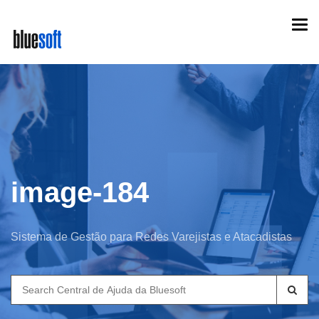
Skip
Togg
to
navi
main
content
image-184
Sistema de Gestão para Redes Varejistas e Atacadistas
Search
for: