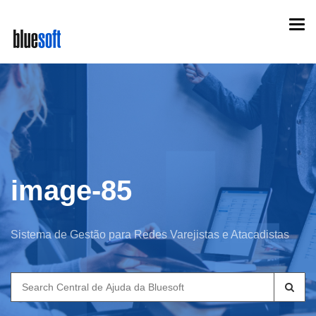
Skip
Togg
to
navi
main
content
image-85
Sistema de Gestão para Redes Varejistas e Atacadistas
Search
for: