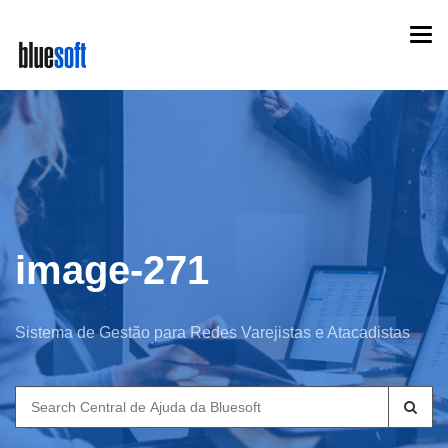
Skip
Togg
to
navi
main
content
image-271
Sistema de Gestão para Redes Varejistas e Atacadistas
Search
for: