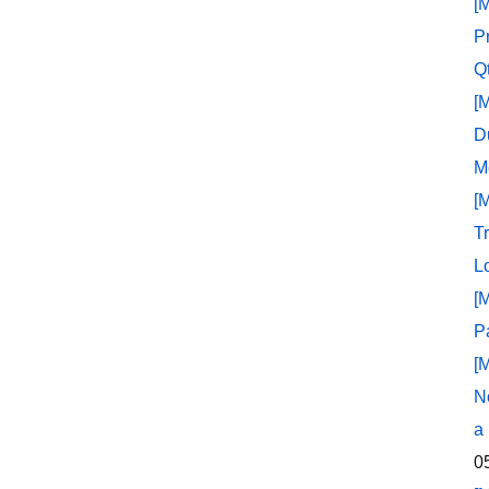
[
P
Q
[
D
M
[
T
L
[
P
[
N
a
0