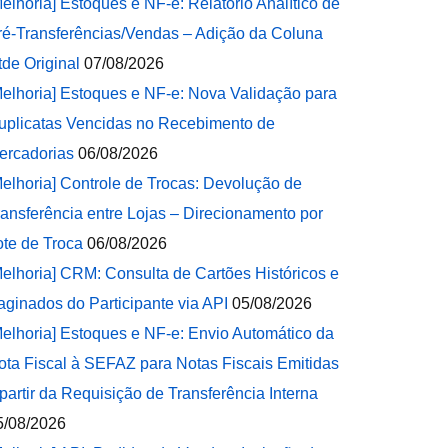
Melhoria] Estoques e NF-e: Relatório Analítico de
ré-Transferências/Vendas – Adição da Coluna
tde Original
07/08/2026
Melhoria] Estoques e NF-e: Nova Validação para
uplicatas Vencidas no Recebimento de
ercadorias
06/08/2026
Melhoria] Controle de Trocas: Devolução de
ransferência entre Lojas – Direcionamento por
ote de Troca
06/08/2026
Melhoria] CRM: Consulta de Cartões Históricos e
aginados do Participante via API
05/08/2026
Melhoria] Estoques e NF-e: Envio Automático da
ota Fiscal à SEFAZ para Notas Fiscais Emitidas
 partir da Requisição de Transferência Interna
5/08/2026