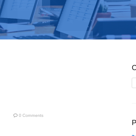
C
C
0 Comments
P