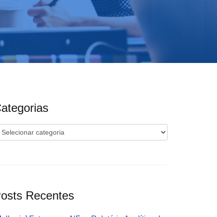
ategorias
ategorias
osts Recentes