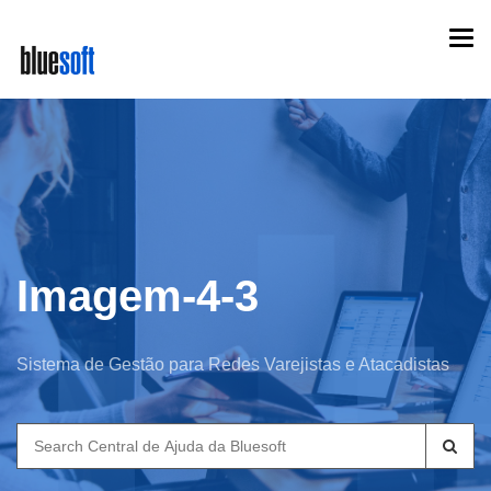
Skip
Togg
to
navi
main
content
Imagem-4-3
Sistema de Gestão para Redes Varejistas e Atacadistas
Search
for: