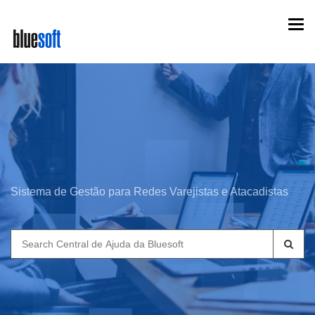
Skip
Togg
to
navi
main
content
Sistema de Gestão para Redes Varejistas e Atacadistas
Search
for: