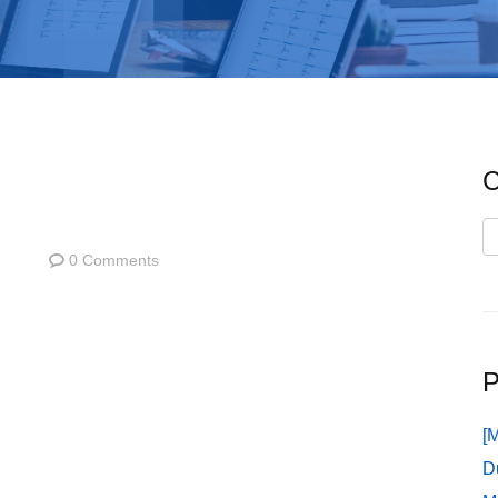
C
C
0 Comments
P
[
D