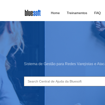
Skip
Home
Treinamentos
FAQ
to
main
content
Sistema de Gestão para Redes Varejistas e Atac
Search
for: