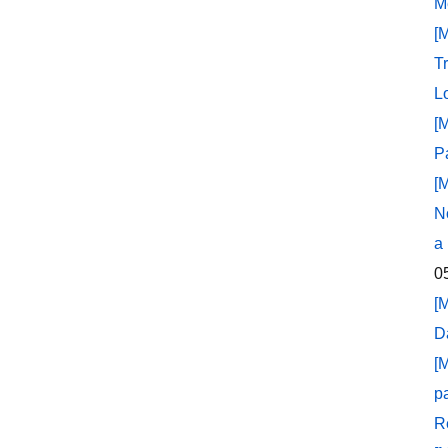
M
[
T
L
[
P
[
N
a
0
[
D
[
p
R