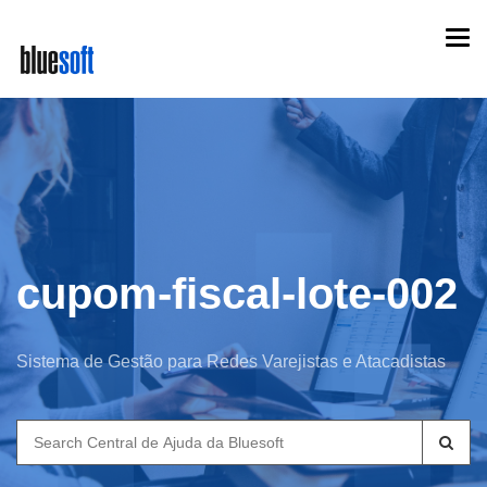
Skip
Togg
to
navi
main
content
cupom-fiscal-lote-002
Sistema de Gestão para Redes Varejistas e Atacadistas
Search
for: