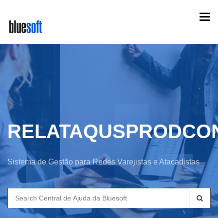
Skip
Togg
to
navi
main
content
RELATAQUSPRODCO
Sistema de Gestão para Redes Varejistas e Atacadistas
Search
for: