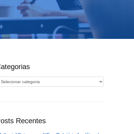
ategorias
ategorias
osts Recentes