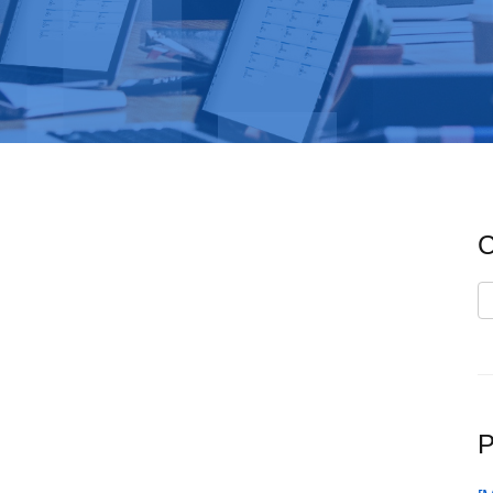
C
C
P