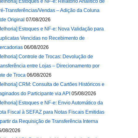
Melhoria] Estoques e NF-e: Relatório Analítico de
ré-Transferências/Vendas – Adição da Coluna
tde Original
07/08/2026
Melhoria] Estoques e NF-e: Nova Validação para
uplicatas Vencidas no Recebimento de
ercadorias
06/08/2026
Melhoria] Controle de Trocas: Devolução de
ransferência entre Lojas – Direcionamento por
ote de Troca
06/08/2026
Melhoria] CRM: Consulta de Cartões Históricos e
aginados do Participante via API
05/08/2026
Melhoria] Estoques e NF-e: Envio Automático da
ota Fiscal à SEFAZ para Notas Fiscais Emitidas
 partir da Requisição de Transferência Interna
5/08/2026