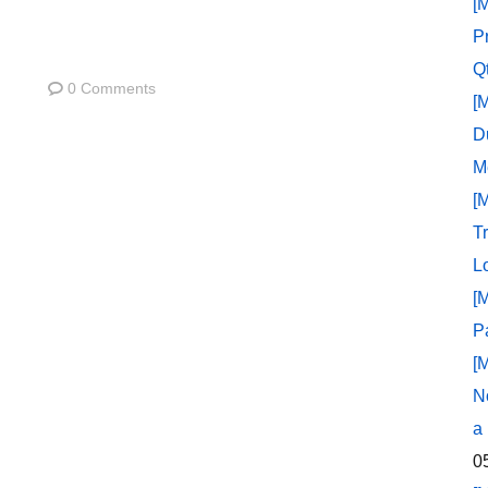
[
P
Q
0 Comments
[
D
M
[
T
L
[
P
[
N
a
0