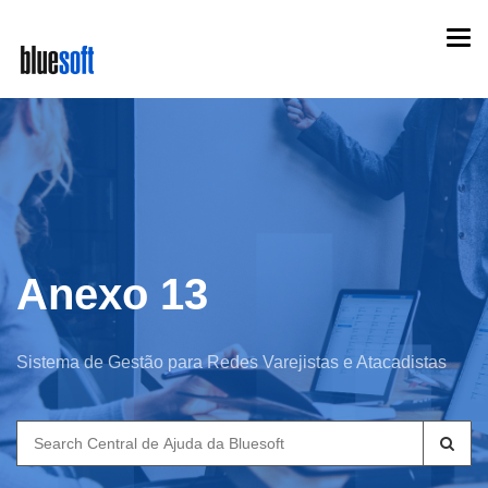
Skip
Togg
to
navi
main
content
Anexo 13
Sistema de Gestão para Redes Varejistas e Atacadistas
Search
for: