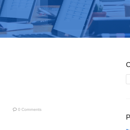
C
C
0 Comments
P