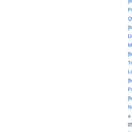
[
P
Q
[
D
M
[
T
L
[
P
[
N
a
0