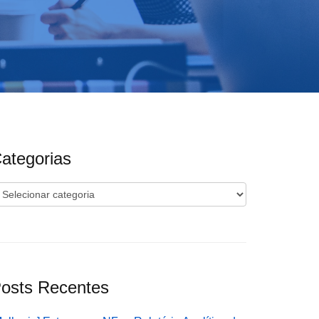
ategorias
ategorias
osts Recentes