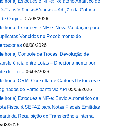
Melhoria] Estoques e NF-e: Relatório Analítico de
ré-Transferências/Vendas – Adição da Coluna
tde Original
07/08/2026
Melhoria] Estoques e NF-e: Nova Validação para
uplicatas Vencidas no Recebimento de
ercadorias
06/08/2026
Melhoria] Controle de Trocas: Devolução de
ransferência entre Lojas – Direcionamento por
ote de Troca
06/08/2026
Melhoria] CRM: Consulta de Cartões Históricos e
aginados do Participante via API
05/08/2026
Melhoria] Estoques e NF-e: Envio Automático da
ota Fiscal à SEFAZ para Notas Fiscais Emitidas
 partir da Requisição de Transferência Interna
5/08/2026