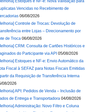
Melhoria] Estoques e NF-e: Nova Validação para
uplicatas Vencidas no Recebimento de
ercadorias
06/08/2026
Melhoria] Controle de Trocas: Devolução de
ransferência entre Lojas – Direcionamento por
ote de Troca
06/08/2026
Melhoria] CRM: Consulta de Cartões Históricos e
aginados do Participante via API
05/08/2026
Melhoria] Estoques e NF-e: Envio Automático da
ota Fiscal à SEFAZ para Notas Fiscais Emitidas
 partir da Requisição de Transferência Interna
5/08/2026
Melhoria] API: Pedidos de Venda – Inclusão de
ados de Entrega e Transportadora
04/08/2026
Melhoria] Administração: Novo Filtro e Coluna