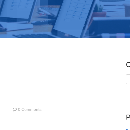
C
C
0 Comments
P