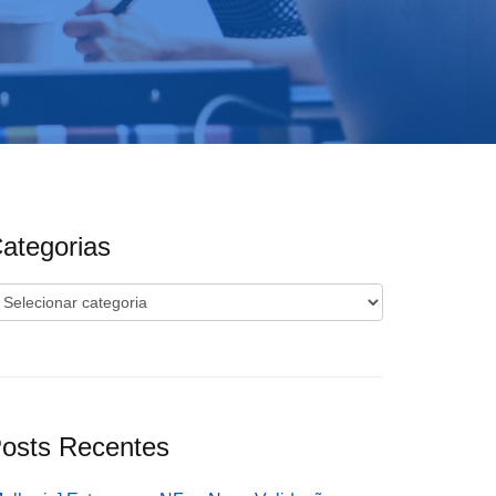
ategorias
ategorias
osts Recentes