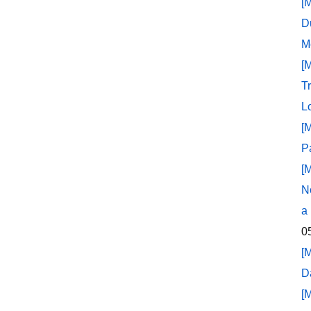
[
D
M
[
T
L
[
P
[
N
a
0
[
D
[