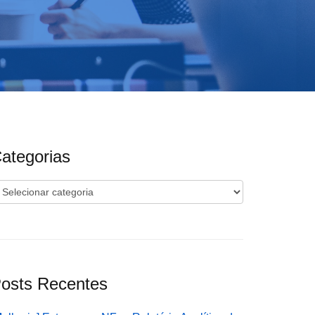
ategorias
ategorias
osts Recentes