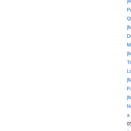
[
P
Q
[
D
M
[
T
L
[
P
[
N
a
0