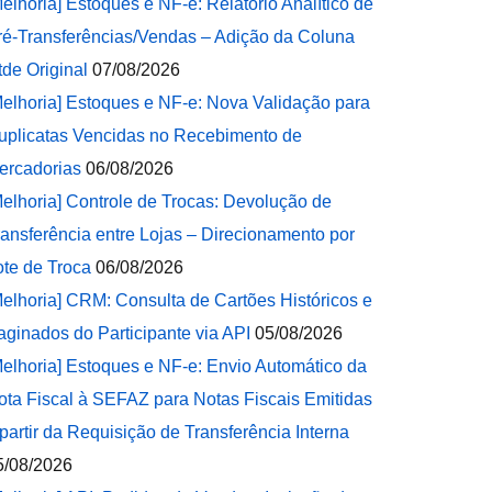
Melhoria] Estoques e NF-e: Relatório Analítico de
ré-Transferências/Vendas – Adição da Coluna
tde Original
07/08/2026
Melhoria] Estoques e NF-e: Nova Validação para
uplicatas Vencidas no Recebimento de
ercadorias
06/08/2026
Melhoria] Controle de Trocas: Devolução de
ransferência entre Lojas – Direcionamento por
ote de Troca
06/08/2026
Melhoria] CRM: Consulta de Cartões Históricos e
aginados do Participante via API
05/08/2026
Melhoria] Estoques e NF-e: Envio Automático da
ota Fiscal à SEFAZ para Notas Fiscais Emitidas
 partir da Requisição de Transferência Interna
5/08/2026