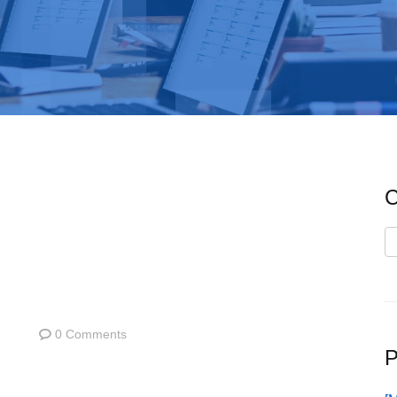
C
C
0 Comments
P