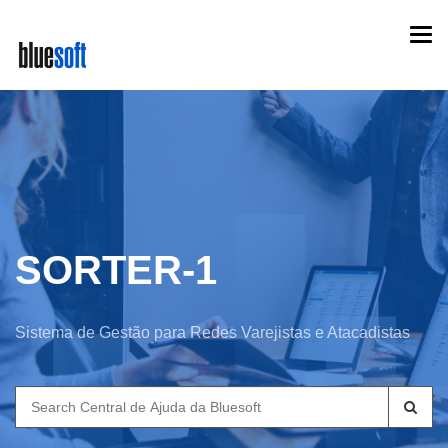
Skip
Togg
to
navi
main
content
SORTER-1
Sistema de Gestão para Redes Varejistas e Atacadistas
Search
for: