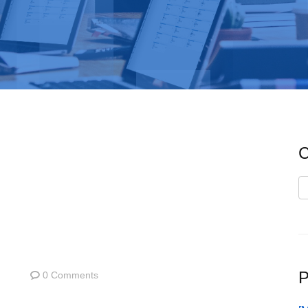
C
C
P
0 Comments