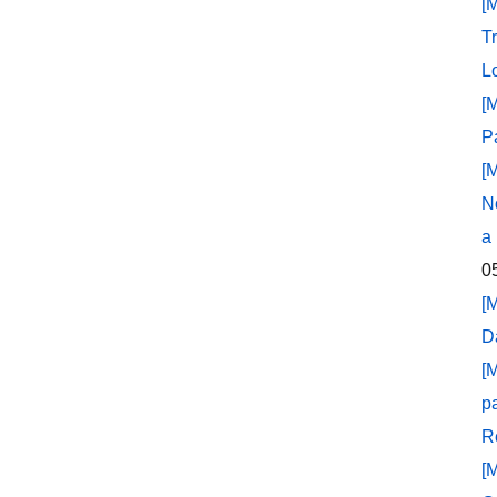
[
T
L
[
P
[
N
a
0
[
D
[
p
R
[