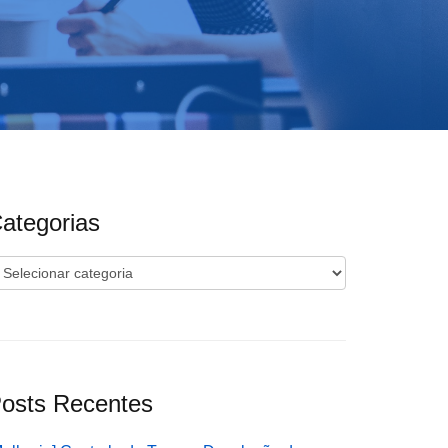
ategorias
ategorias
osts Recentes