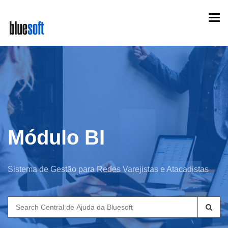
Skip
Togg
to
navi
main
content
Módulo BI
Sistema de Gestão para Redes Varejistas e Atacadistas
Search
for: