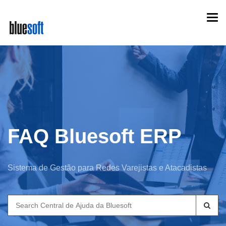
Skip
Togg
to
navi
main
content
FAQ Bluesoft ERP
Sistema de Gestão para Redes Varejistas e Atacadistas
Search
for: