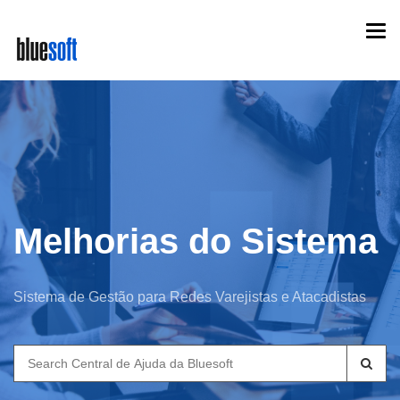
Skip
Togg
to
navi
main
content
Melhorias do Sistema
Sistema de Gestão para Redes Varejistas e Atacadistas
Search
for: