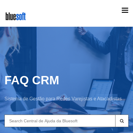
Skip
Togg
to
navi
main
content
FAQ CRM
Sistema de Gestão para Redes Varejistas e Atacadistas
Search
for: