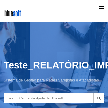
Skip
Togg
to
navi
main
content
Teste_RELATÓRIO_IM
Sistema de Gestão para Redes Varejistas e Atacadistas
Search
for: