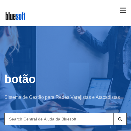
Skip
Togg
to
navi
main
content
botão
Sistema de Gestão para Redes Varejistas e Atacadistas
Search
for: